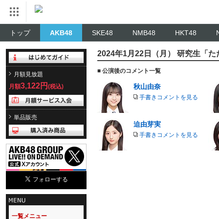
トップ
AKB48
SKE48
NMB48
HKT48
2024年1月22日（月） 研究生
■ 公演後のコメント一覧
月額見放題
3,122円
秋山由奈
月額
(税込)
手書きコメントを見る
単品販売
迫由芽実
手書きコメントを見る
一覧メニュー