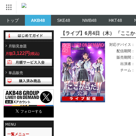
トップ
AKB48
SKE48
NMB48
HKT48
【ライブ】6月4日（木） 「ここ
対応デバイス：
月額見放題
配信期間：
3,122円
月額
(税込)
販売期間：
出演者：
チーム：
単品販売
一覧メニュー