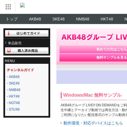
トップ
AKB48
SKE48
NMB48
HKT48
単品販売
初めての方はこちら
無料サンプルを見る
チャンネルガイド
AKB48
SKE48
NMB48
Windows/Mac 無料サンプル
HKT48
NGT48
AKB48グループ LIVE!! ON DE
STU48
生中継とアーカイブ動画では再生方法・動
ご利用になりたい配信形式のサンプル動画
動作環境・対応デバイスはこちら