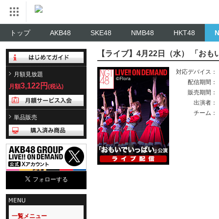
トップ
AKB48
SKE48
NMB48
HKT48
【ライブ】4月22日（水） 「お
対応デバイス：
月額見放題
配信期間：
3,122円
月額
(税込)
販売期間：
出演者：
チーム：
単品販売
一覧メニュー