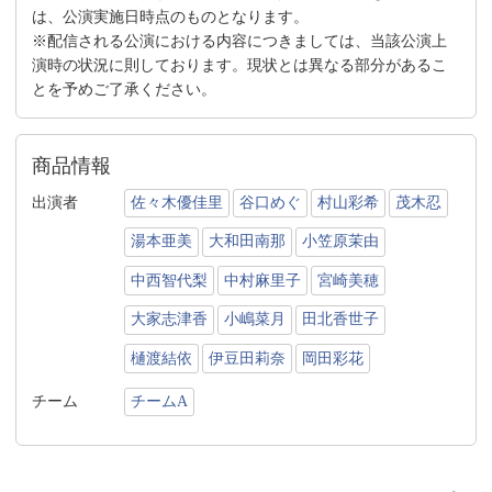
は、公演実施日時点のものとなります。
※配信される公演における内容につきましては、当該公演上
演時の状況に則しております。現状とは異なる部分があるこ
とを予めご了承ください。
商品情報
出演者
佐々木優佳里
谷口めぐ
村山彩希
茂木忍
湯本亜美
大和田南那
小笠原茉由
中西智代梨
中村麻里子
宮崎美穂
大家志津香
小嶋菜月
田北香世子
樋渡結依
伊豆田莉奈
岡田彩花
チーム
チームA