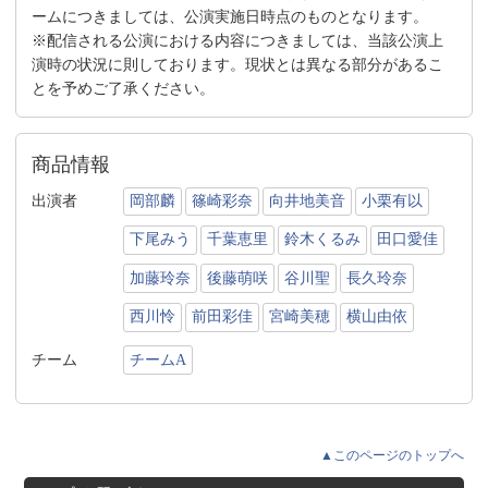
ームにつきましては、公演実施日時点のものとなります。
※配信される公演における内容につきましては、当該公演上
演時の状況に則しております。現状とは異なる部分があるこ
とを予めご了承ください。
商品情報
出演者
岡部麟
篠崎彩奈
向井地美音
小栗有以
下尾みう
千葉恵里
鈴木くるみ
田口愛佳
加藤玲奈
後藤萌咲
谷川聖
長久玲奈
西川怜
前田彩佳
宮崎美穂
横山由依
チーム
チームA
▲このページのトップへ