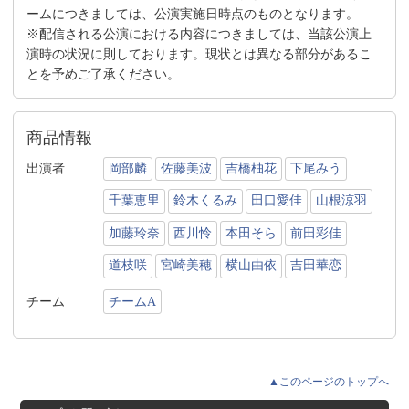
ームにつきましては、公演実施日時点のものとなります。
※配信される公演における内容につきましては、当該公演上
演時の状況に則しております。現状とは異なる部分があるこ
とを予めご了承ください。
商品情報
出演者
岡部麟
佐藤美波
吉橋柚花
下尾みう
千葉恵里
鈴木くるみ
田口愛佳
山根涼羽
加藤玲奈
西川怜
本田そら
前田彩佳
道枝咲
宮崎美穂
横山由依
吉田華恋
チーム
チームA
▲このページのトップへ