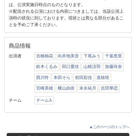
は、公演実施日時点のものとなります。
※配信される公演における内容につきましては、当該公演上
演時の状況に則しております。現状とは異なる部分があるこ
とを予めご了承ください。
商品情報
出演者
吉橋柚花
向井地美音
下尾みう
千葉恵里
鈴木くるみ
田口愛佳
山根涼羽
加藤玲奈
西川怜
本田そら
前田彩佳
道枝咲
宮崎美穂
横山由依
末永祐月
吉田華恋
チーム
チームA
▲このページのトップへ