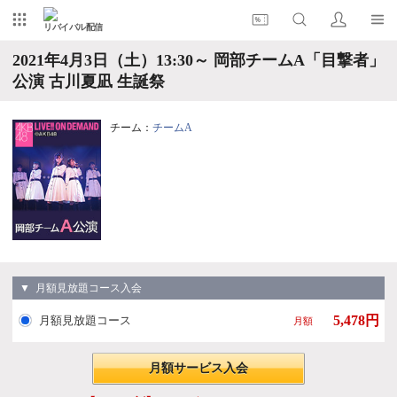
リバイバル配信
2021年4月3日（土）13:30～ 岡部チームA「目撃者」
公演 古川夏凪 生誕祭
チーム：
チームA
▼ 月額見放題コース入会
5,478円
月額見放題コース
月額
月額サービス入会