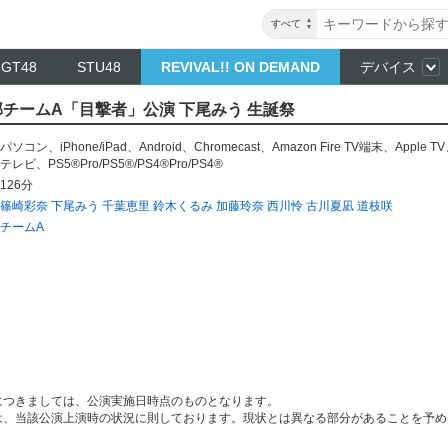
すべて
NGT48
STU48
REVIVAL!! ON DEMAND
デバイス
 岡部チームA「目撃者」公演 下尾みう 生誕祭
パソコン
、
iPhone/iPad
、
Android
、
Chromecast
、
Amazon Fire TV端末
、
Apple TV
テレビ
、
PS5®Pro/PS5®/PS4®Pro/PS4®
126分
篠崎彩奈
下尾みう
千葉恵里
鈴木くるみ
加藤玲奈
西川怜
古川夏凪
道枝咲
チームA
につきましては、公演実施日時点のものとなります。
は、当該公演上演時の状況に則しております。現状とは異なる部分があることを予め