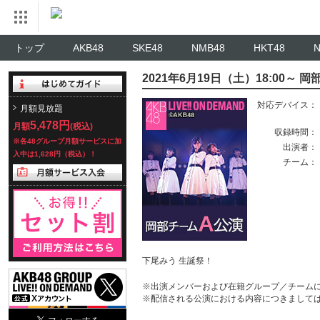
トップ
AKB48
SKE48
NMB48
HKT48
2021年6月19日（土）18:00～
対応デバイス：
月額見放題
5,478円
月額
(税込)
収録時間：
※各48グループ月額サービスに加
出演者：
入中は1,628円（税込）！
チーム：
下尾みう 生誕祭！
※出演メンバーおよび在籍グループ／チーム
※配信される公演における内容につきまして