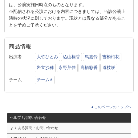
は、公演実施日時点のものとなります。
※配信される公演における内容につきましては、当該公演上
演時の状況に則しております。現状とは異なる部分があるこ
とを予めご了承ください。
商品情報
出演者
大竹ひとみ
込山榛香
馬嘉伶
吉橋柚花
岩立沙穂
永野芹佳
高橋彩香
道枝咲
チーム
チームA
▲このページのトップへ
ヘルプ / お問い合わせ
よくある質問・お問い合わせ