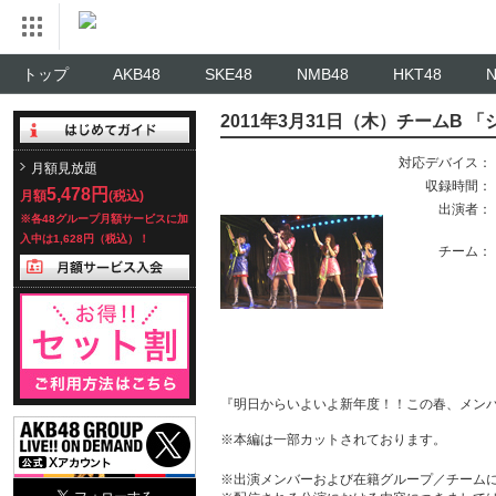
トップ
AKB48
SKE48
NMB48
HKT48
2011年3月31日（木）チームB 
対応デバイス：
月額見放題
収録時間：
5,478円
月額
(税込)
出演者：
※各48グループ月額サービスに加
入中は1,628円（税込）！
チーム：
『明日からいよいよ新年度！！この春、メン
※本編は一部カットされております。
※出演メンバーおよび在籍グループ／チーム