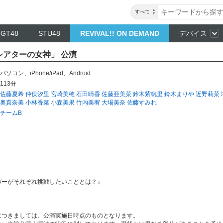
すべて
NGT48
STU48
REVIVAL!! ON DEMAND
デバイス
「シアターの女神」 公演
パソコン
、
iPhone/iPad
、
Android
113分
佐藤夏希
仲俣汐里
宮崎美穂
石田晴香
佐藤亜美菜
鈴木紫帆里
鈴木まりや
近野莉菜
奥真奈美
小林香菜
小森美果
竹内美宥
大場美奈
佐藤すみれ
チームB
バーがそれぞれ挑戦したいこととは？』
につきましては、公演実施日時点のものとなります。