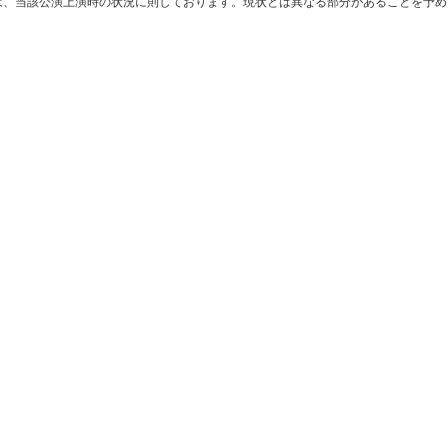
は、当該公演上演時の状況に則しております。現状とは異なる部分があることを予め