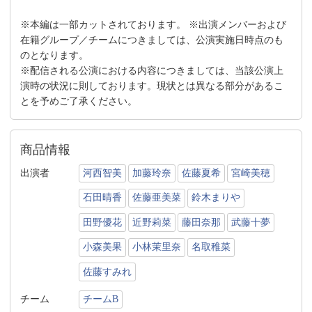
※本編は一部カットされております。 ※出演メンバーおよび
在籍グループ／チームにつきましては、公演実施日時点のも
のとなります。
※配信される公演における内容につきましては、当該公演上
演時の状況に則しております。現状とは異なる部分があるこ
とを予めご了承ください。
商品情報
出演者
河西智美
加藤玲奈
佐藤夏希
宮崎美穂
石田晴香
佐藤亜美菜
鈴木まりや
田野優花
近野莉菜
藤田奈那
武藤十夢
小森美果
小林茉里奈
名取稚菜
佐藤すみれ
チーム
チームB