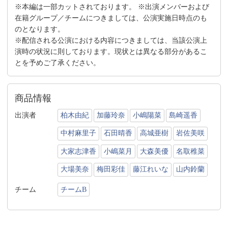
※本編は一部カットされております。 ※出演メンバーおよび
在籍グループ／チームにつきましては、公演実施日時点のも
のとなります。
※配信される公演における内容につきましては、当該公演上
演時の状況に則しております。現状とは異なる部分があるこ
とを予めご了承ください。
商品情報
出演者
柏木由紀
加藤玲奈
小嶋陽菜
島崎遥香
中村麻里子
石田晴香
高城亜樹
岩佐美咲
大家志津香
小嶋菜月
大森美優
名取稚菜
大場美奈
梅田彩佳
藤江れいな
山内鈴蘭
チーム
チームB