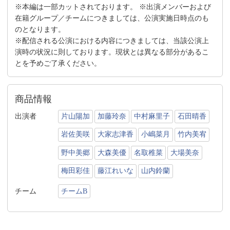
※本編は一部カットされております。 ※出演メンバーおよび
在籍グループ／チームにつきましては、公演実施日時点のも
のとなります。
※配信される公演における内容につきましては、当該公演上
演時の状況に則しております。現状とは異なる部分があるこ
とを予めご了承ください。
商品情報
出演者
片山陽加
加藤玲奈
中村麻里子
石田晴香
岩佐美咲
大家志津香
小嶋菜月
竹内美宥
野中美郷
大森美優
名取稚菜
大場美奈
梅田彩佳
藤江れいな
山内鈴蘭
チーム
チームB