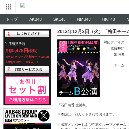
トップ
AKB48
SKE48
NMB48
HKT48
2013年12月3日（火）「梅田チー
対応デバイス：
月額見放題
収録時間：
5,478円
月額
(税込)
出演者：
※各48グループ月額サービスに加
入中は1,628円（税込）！
チーム：
『石田晴香 生誕祭』
※本編は一部カットされております。
※出演メンバーおよび在籍グループ／チーム