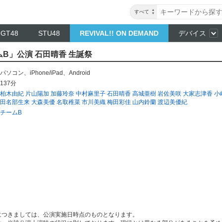
すべて
NGT48
STU48
REVIVAL!! ON DEMAND
デバイス
ムB」公演 石田晴香 生誕祭
パソコン
、
iPhone/iPad
、
Android
137分
柏木由紀
片山陽加
加藤玲奈
中村麻里子
石田晴香
高城亜樹
岩佐美咲
大家志津香
小
田名部生来
大森美優
名取稚菜
市川美織
梅田彩佳
山内鈴蘭
渡辺美優紀
チームB
につきましては、公演実施日時点のものとなります。