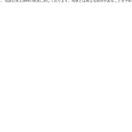
は、当該公演上演時の状況に則しております。現状とは異なる部分があることを予め