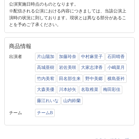
公演実施日時点のものとなります。
※配信される公演における内容につきましては、当該公演上
演時の状況に則しております。現状とは異なる部分があるこ
とを予めご了承ください。
商品情報
出演者
片山陽加
加藤玲奈
中村麻里子
石田晴香
高城亜樹
岩佐美咲
大家志津香
小嶋菜月
竹内美宥
田名部生来
野中美郷
横島亜衿
大森美優
川本紗矢
名取稚菜
梅田彩佳
藤江れいな
山内鈴蘭
チーム
チームB