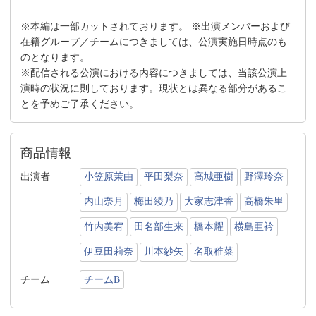
※本編は一部カットされております。 ※出演メンバーおよび
在籍グループ／チームにつきましては、公演実施日時点のも
のとなります。
※配信される公演における内容につきましては、当該公演上
演時の状況に則しております。現状とは異なる部分があるこ
とを予めご了承ください。
商品情報
出演者
小笠原茉由
平田梨奈
高城亜樹
野澤玲奈
内山奈月
梅田綾乃
大家志津香
高橋朱里
竹内美宥
田名部生来
橋本耀
横島亜衿
伊豆田莉奈
川本紗矢
名取稚菜
チーム
チームB