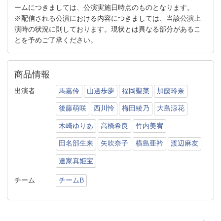
ームにつきましては、公演実施日時点のものとなります。
※配信される公演における内容につきましては、当該公演上
演時の状況に則しております。現状とは異なる部分があるこ
とを予めご了承ください。
商品情報
出演者
馬嘉伶
山邊歩夢
福岡聖菜
加藤玲奈
後藤萌咲
西川怜
梅田綾乃
大島涼花
木崎ゆりあ
高橋希良
竹内美宥
田名部生来
矢吹奈子
横島亜衿
渡辺麻友
達家真姫宝
チーム
チームB