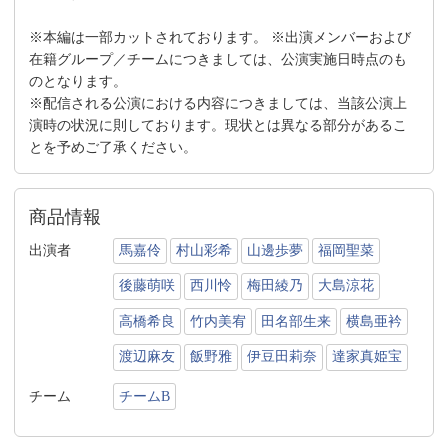
※本編は一部カットされております。 ※出演メンバーおよび
在籍グループ／チームにつきましては、公演実施日時点のも
のとなります。
※配信される公演における内容につきましては、当該公演上
演時の状況に則しております。現状とは異なる部分があるこ
とを予めご了承ください。
商品情報
出演者
馬嘉伶
村山彩希
山邊歩夢
福岡聖菜
後藤萌咲
西川怜
梅田綾乃
大島涼花
高橋希良
竹内美宥
田名部生来
横島亜衿
渡辺麻友
飯野雅
伊豆田莉奈
達家真姫宝
チーム
チームB