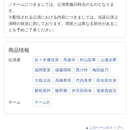
／チームにつきましては、公演実施日時点のものとなりま
す。
※配信される公演における内容につきましては、当該公演上
演時の状況に則しております。現状とは異なる部分があるこ
とを予めご了承ください。
商品情報
出演者
佐々木優佳里
馬嘉伶
村山彩希
山邊歩夢
福岡聖菜
後藤萌咲
西川怜
梅田綾乃
大島涼花
高橋希良
竹内美宥
田名部生来
横島亜衿
飯野雅
伊豆田莉奈
達家真姫宝
チーム
チームB
▲このページのトップへ