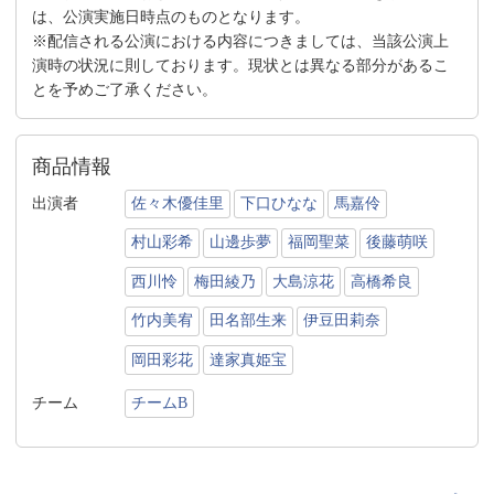
は、公演実施日時点のものとなります。
※配信される公演における内容につきましては、当該公演上
演時の状況に則しております。現状とは異なる部分があるこ
とを予めご了承ください。
商品情報
出演者
佐々木優佳里
下口ひなな
馬嘉伶
村山彩希
山邊歩夢
福岡聖菜
後藤萌咲
西川怜
梅田綾乃
大島涼花
高橋希良
竹内美宥
田名部生来
伊豆田莉奈
岡田彩花
達家真姫宝
チーム
チームB