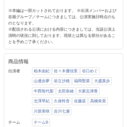
※本編は一部カットされております。 ※出演メンバーおよび
在籍グループ／チームにつきましては、公演実施日時点のも
のとなります。
※配信される公演における内容につきましては、当該公演上
演時の状況に則しております。現状とは異なる部分があるこ
とを予めご了承ください。
商品情報
出演者
柏木由紀
佐々木優佳里
谷口めぐ
山邊歩夢
岩立沙穂
福岡聖菜
大盛真歩
中西智代梨
太田奈緒
大家志津香
北澤早紀
久保怜音
佐藤栞
高橋朱里
川原美咲
吉川七瀬
チーム
チームB