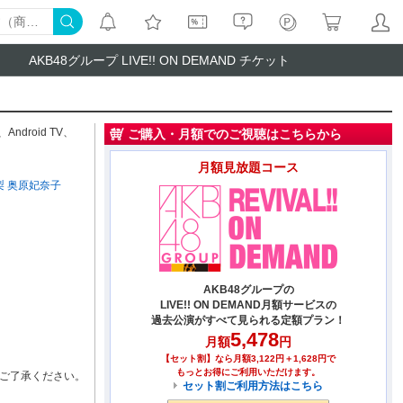
AKB48グループ LIVE!! ON DEMAND チケット
、
Android TV
、
ご購入・月額でのご視聴はこちらから
月額見放題コース
梨
奥原妃奈子
AKB48グループの
LIVE!! ON DEMAND月額サービスの
過去公演がすべて見られる定額プラン！
5,478
月額
円
【セット割】なら月額3,122円＋1,628円で
もっとお得にご利用いただけます。
ご了承ください。
セット割ご利用方法はこちら