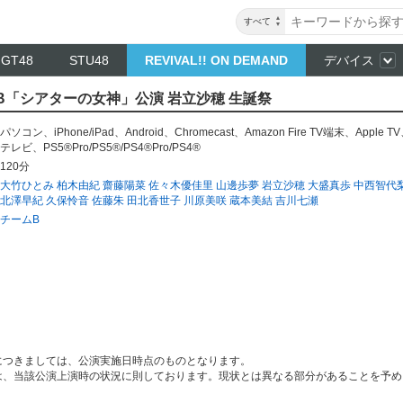
すべて
NGT48
STU48
REVIVAL!! ON DEMAND
デバイス
ムB「シアターの女神」公演 岩立沙穂 生誕祭
パソコン
、
iPhone/iPad
、
Android
、
Chromecast
、
Amazon Fire TV端末
、
Apple TV
テレビ
、
PS5®Pro/PS5®/PS4®Pro/PS4®
120分
大竹ひとみ
柏木由紀
齋藤陽菜
佐々木優佳里
山邊歩夢
岩立沙穂
大盛真歩
中西智代
北澤早紀
久保怜音
佐藤朱
田北香世子
川原美咲
蔵本美結
吉川七瀬
チームB
につきましては、公演実施日時点のものとなります。
は、当該公演上演時の状況に則しております。現状とは異なる部分があることを予め