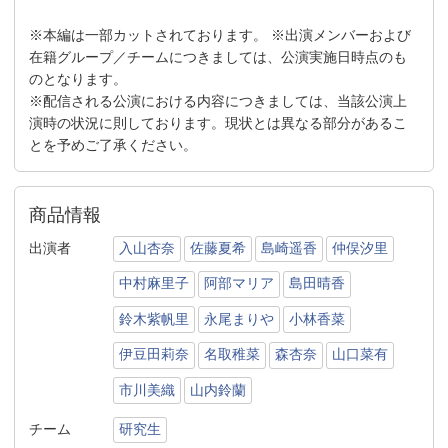
※本編は一部カットされております。 ※出演メンバーおよび
在籍グループ／チームにつきましては、公演実施日時点のも
のとなります。
※配信される公演における内容につきましては、当該公演上
演時の状況に則しております。現状とは異なる部分があるこ
とを予めご了承ください。
商品情報
出演者
入山杏奈
佐藤夏希
島崎遥香
仲俣汐里
中村麻里子
阿部マリア
島田晴香
鈴木紫帆里
永尾まりや
小林香菜
伊豆田莉奈
名取稚菜
森杏奈
山口菜有
市川美織
山内鈴蘭
チーム
研究生