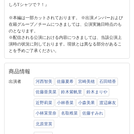
しろTシャツで？！』
※本編は一部カットされております。 ※出演メンバーおよび
在籍グループ／チームにつきましては、公演実施日時点のも
のとなります。
※配信される公演における内容につきましては、当該公演上
演時の状況に則しております。現状とは異なる部分があるこ
とを予めご了承ください。
商品情報
出演者
河西智美
佐藤夏希
宮崎美穂
石田晴香
佐藤亜美菜
鈴木紫帆里
鈴木まりや
近野莉菜
小林香菜
小森美果
渡辺麻友
小林茉里奈
名取稚菜
佐藤すみれ
北原里英