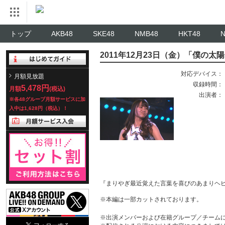
トップ
AKB48
SKE48
NMB48
HKT48
2011年12月23日（金）「僕の太陽」
対応デバイス：
月額見放題
収録時間：
5,478円
月額
(税込)
出演者：
※各48グループ月額サービスに加
入中は1,628円（税込）！
『まりやぎ最近覚えた言葉を喜びのあまりヘ
※本編は一部カットされております。
※出演メンバーおよび在籍グループ／チーム