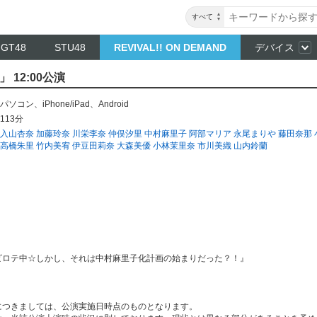
すべて
NGT48
STU48
REVIVAL!! ON DEMAND
デバイス
 12:00公演
パソコン
、
iPhone/iPad
、
Android
113分
入山杏奈
加藤玲奈
川栄李奈
仲俣汐里
中村麻里子
阿部マリア
永尾まりや
藤田奈那
高橋朱里
竹内美宥
伊豆田莉奈
大森美優
小林茉里奈
市川美織
山内鈴蘭
ビロテ中☆しかし、それは中村麻里子化計画の始まりだった？！』
につきましては、公演実施日時点のものとなります。