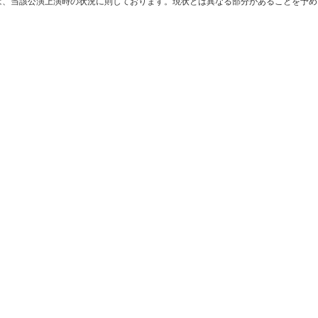
は、当該公演上演時の状況に則しております。現状とは異なる部分があることを予め