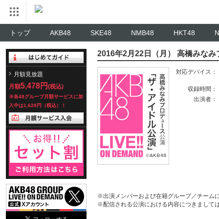
トップ
AKB48
SKE48
NMB48
HKT48
2016年2月22日（月） 高橋み
対応デバイス：
月額見放題
5,478円
月額
(税込)
収録時間：
※各48グループ月額サービスに加
出演者：
入中は1,628円（税込）！
※出演メンバーおよび在籍グループ／チーム
※配信される公演における内容につきまして