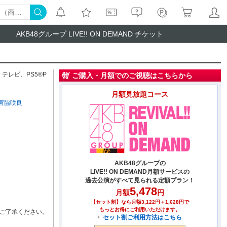
AKB48グループ LIVE!! ON DEMAND チケット
、
テレビ
、
PS5®P
ご購入・月額でのご視聴はこちらから
月額見放題コース
宮脇咲良
AKB48グループの
LIVE!! ON DEMAND月額サービスの
過去公演がすべて見られる定額プラン！
5,478
月額
円
【セット割】なら月額3,122円＋1,628円で
もっとお得にご利用いただけます。
ご了承ください。
セット割ご利用方法はこちら