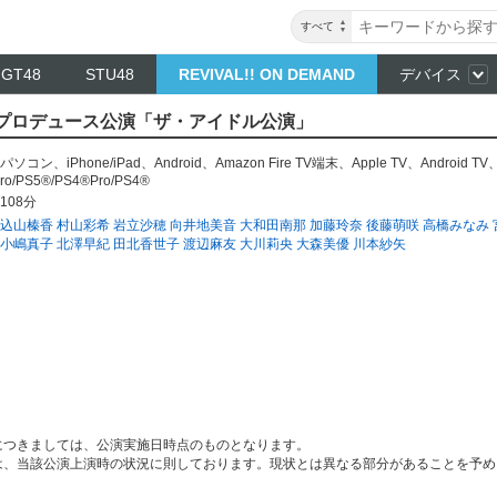
すべて
NGT48
STU48
REVIVAL!! ON DEMAND
デバイス
なみプロデュース公演「ザ・アイドル公演」
パソコン
、
iPhone/iPad
、
Android
、
Amazon Fire TV端末
、
Apple TV
、
Android TV
ro/PS5®/PS4®Pro/PS4®
108分
込山榛香
村山彩希
岩立沙穂
向井地美音
大和田南那
加藤玲奈
後藤萌咲
高橋みなみ
小嶋真子
北澤早紀
田北香世子
渡辺麻友
大川莉央
大森美優
川本紗矢
につきましては、公演実施日時点のものとなります。
は、当該公演上演時の状況に則しております。現状とは異なる部分があることを予め