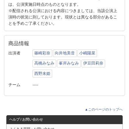
は、公演実施日時点のものとなります。
※配信される公演における内容につきましては、当該公演上
演時の状況に則しております。現状とは異なる部分があるこ
とを予めご了承ください。
商品情報
出演者
篠崎彩奈
向井地美音
小嶋陽菜
高橋みなみ
峯岸みなみ
伊豆田莉奈
西野未姫
チーム
----
▲このページのトップへ
ヘルプ / お問い合わせ