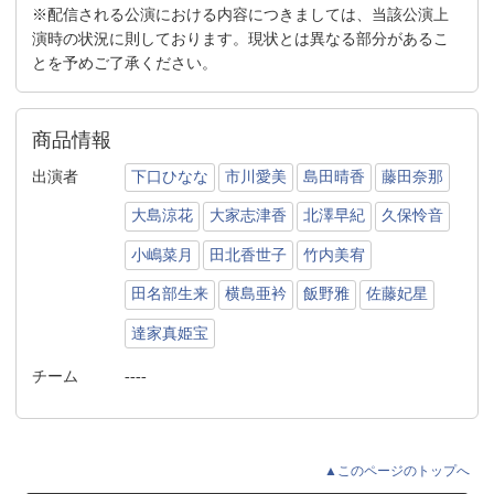
※配信される公演における内容につきましては、当該公演上
演時の状況に則しております。現状とは異なる部分があるこ
とを予めご了承ください。
商品情報
出演者
下口ひなな
市川愛美
島田晴香
藤田奈那
大島涼花
大家志津香
北澤早紀
久保怜音
小嶋菜月
田北香世子
竹内美宥
田名部生来
横島亜衿
飯野雅
佐藤妃星
達家真姫宝
チーム
----
▲このページのトップへ