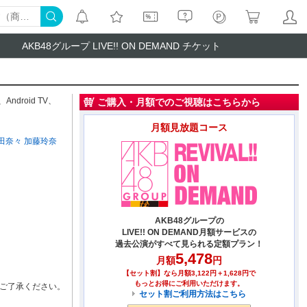
AKB48グループ LIVE!! ON DEMAND チケット
、
Android TV
、
ご購入・月額でのご視聴はこちらから
月額見放題コース
田奈々
加藤玲奈
AKB48グループの
LIVE!! ON DEMAND月額サービスの
過去公演がすべて見られる定額プラン！
5,478
月額
円
【セット割】なら月額3,122円＋1,628円で
もっとお得にご利用いただけます。
ご了承ください。
セット割ご利用方法はこちら