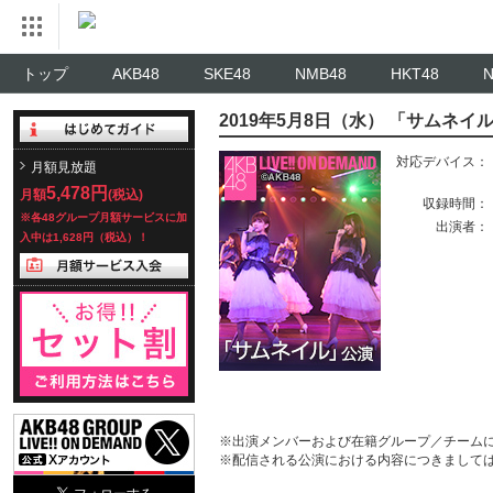
トップ
AKB48
SKE48
NMB48
HKT48
2019年5月8日（水） 「サムネイ
対応デバイス：
月額見放題
5,478円
月額
(税込)
収録時間：
※各48グループ月額サービスに加
出演者：
入中は1,628円（税込）！
※出演メンバーおよび在籍グループ／チーム
※配信される公演における内容につきまして