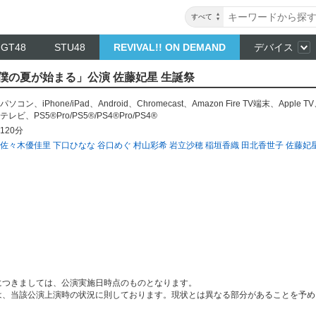
すべて
NGT48
STU48
REVIVAL!! ON DEMAND
デバイス
～ 「僕の夏が始まる」公演 佐藤妃星 生誕祭
パソコン
、
iPhone/iPad
、
Android
、
Chromecast
、
Amazon Fire TV端末
、
Apple TV
テレビ
、
PS5®Pro/PS5®/PS4®Pro/PS4®
120分
佐々木優佳里
下口ひなな
谷口めぐ
村山彩希
岩立沙穂
稲垣香織
田北香世子
佐藤妃
につきましては、公演実施日時点のものとなります。
は、当該公演上演時の状況に則しております。現状とは異なる部分があることを予め