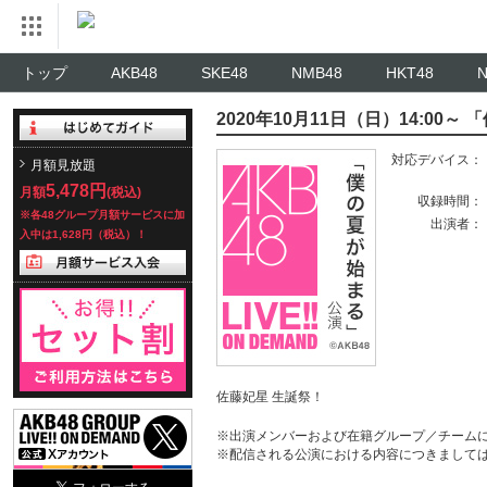
トップ
AKB48
SKE48
NMB48
HKT48
2020年10月11日（日）14:00
対応デバイス：
月額見放題
5,478円
月額
(税込)
収録時間：
※各48グループ月額サービスに加
出演者：
入中は1,628円（税込）！
佐藤妃星 生誕祭！
※出演メンバーおよび在籍グループ／チーム
※配信される公演における内容につきまして