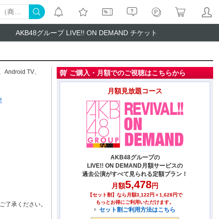
AKB48グループ LIVE!! ON DEMAND チケット
、
Android TV
、
ご購入・月額でのご視聴はこちらから
月額見放題コース
星
AKB48グループの
LIVE!! ON DEMAND月額サービスの
過去公演がすべて見られる定額プラン！
5,478
月額
円
【セット割】なら月額3,122円＋1,628円で
もっとお得にご利用いただけます。
ご了承ください。
セット割ご利用方法はこちら