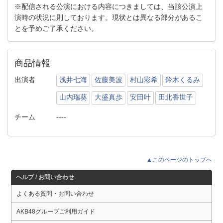
※配信される公演における内容につきましては、当該公演上
演時の状況に則しております。現状とは異なる部分があるこ
とを予めご了承ください。
商品情報
出演者
浅井七海
佐藤美波
村山彩希
鈴木くるみ
山内瑞葵
大盛真歩
安田叶
田北香世子
チーム
----
▲このページのトップへ
ヘルプ / お問い合わせ
よくある質問・お問い合わせ
AKB48グループご利用ガイド