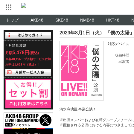
トップ
AKB48
SKE48
NMB48
HKT48
2023年8月1日（火） 「僕の太陽
対応デバイス：
月額見放題
5,478円
月額
(税込)
収録時間：
※各48グループ月額サービスに加
出演者：
入中は1,628円（税込）！
清水麻璃亜 卒業公演！
※出演メンバーおよび在籍グループ／チーム
※配信される公演における内容につきまして