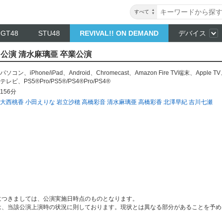
すべて
NGT48
STU48
REVIVAL!! ON DEMAND
デバイス
」公演 清水麻璃亜 卒業公演
パソコン
、
iPhone/iPad
、
Android
、
Chromecast
、
Amazon Fire TV端末
、
Apple TV
テレビ
、
PS5®Pro/PS5®/PS4®Pro/PS4®
156分
大西桃香
小田えりな
岩立沙穂
高橋彩音
清水麻璃亜
高橋彩香
北澤早紀
吉川七瀬
につきましては、公演実施日時点のものとなります。
は、当該公演上演時の状況に則しております。現状とは異なる部分があることを予め