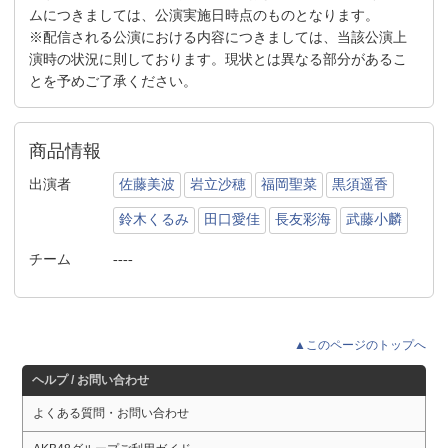
ムにつきましては、公演実施日時点のものとなります。
※配信される公演における内容につきましては、当該公演上
演時の状況に則しております。現状とは異なる部分があるこ
とを予めご了承ください。
商品情報
出演者
佐藤美波
岩立沙穂
福岡聖菜
黒須遥香
鈴木くるみ
田口愛佳
長友彩海
武藤小麟
チーム
----
▲このページのトップへ
ヘルプ / お問い合わせ
よくある質問・お問い合わせ