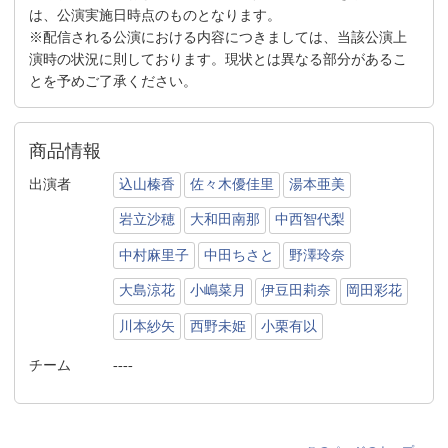
は、公演実施日時点のものとなります。
※配信される公演における内容につきましては、当該公演上
演時の状況に則しております。現状とは異なる部分があるこ
とを予めご了承ください。
商品情報
出演者
込山榛香
佐々木優佳里
湯本亜美
岩立沙穂
大和田南那
中西智代梨
中村麻里子
中田ちさと
野澤玲奈
大島涼花
小嶋菜月
伊豆田莉奈
岡田彩花
川本紗矢
西野未姫
小栗有以
チーム
----