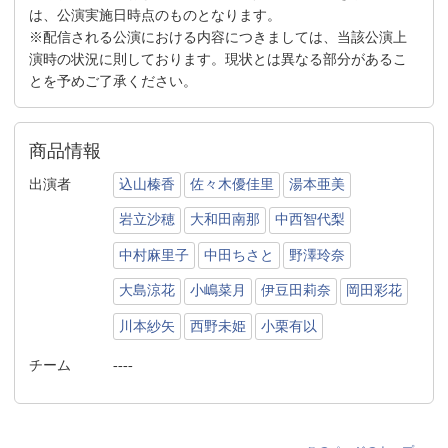
は、公演実施日時点のものとなります。
※配信される公演における内容につきましては、当該公演上
演時の状況に則しております。現状とは異なる部分があるこ
とを予めご了承ください。
商品情報
出演者
込山榛香
佐々木優佳里
湯本亜美
岩立沙穂
大和田南那
中西智代梨
中村麻里子
中田ちさと
野澤玲奈
大島涼花
小嶋菜月
伊豆田莉奈
岡田彩花
川本紗矢
西野未姫
小栗有以
チーム
----