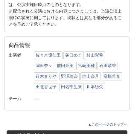
は、公演実施日時点のものとなります。
※配信される公演における内容につきましては、当該公演上
演時の状況に則しております。現状とは異なる部分があるこ
とを予めご了承ください。
商品情報
出演者
佐々木優佳里
谷口めぐ
村山彩希
岡田奈々
前田亜美
宮崎美穂
石田晴香
鈴木まりや
野澤玲奈
内山奈月
高橋希良
田北香世子
田名部生来
川本紗矢
チーム
----
▲このページのトップへ