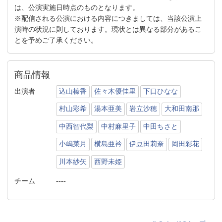
は、公演実施日時点のものとなります。
※配信される公演における内容につきましては、当該公演上
演時の状況に則しております。現状とは異なる部分があるこ
とを予めご了承ください。
商品情報
出演者
込山榛香
佐々木優佳里
下口ひなな
村山彩希
湯本亜美
岩立沙穂
大和田南那
中西智代梨
中村麻里子
中田ちさと
小嶋菜月
横島亜衿
伊豆田莉奈
岡田彩花
川本紗矢
西野未姫
チーム
----