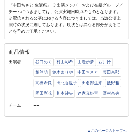
『中田ちさと 生誕祭』 ※出演メンバーおよび在籍グループ／
チームにつきましては、公演実施日時点のものとなります。
※配信される公演における内容につきましては、当該公演上
演時の状況に則しております。現状とは異なる部分があるこ
とを予めご了承ください。
商品情報
出演者
谷口めぐ
村山彩希
山邊歩夢
西川怜
相笠萌
鈴木まりや
中田ちさと
藤田奈那
高橋希良
田北香世子
田名部生来
飯野雅
岡田彩花
川本紗矢
達家真姫宝
野村奈央
チーム
----
▲このページのトップへ