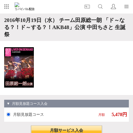
リバイバル配信
2016年10月19日（水） チーム田原総一朗 「ド～な
る？！ド～する？！AKB48」公演 中田ちさと 生誕
祭
▼ 月額見放題コース入会
5,478円
月額見放題コース
月額
月額サービス入会