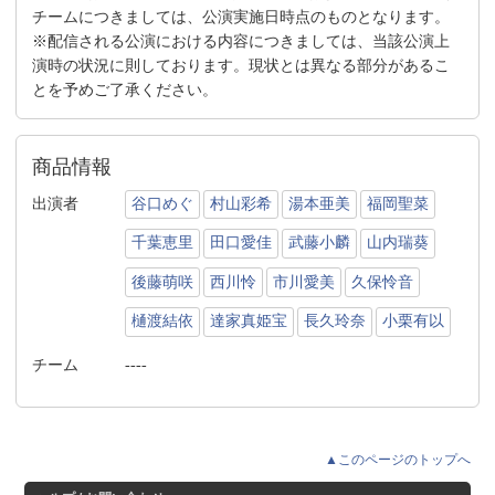
チームにつきましては、公演実施日時点のものとなります。
※配信される公演における内容につきましては、当該公演上
演時の状況に則しております。現状とは異なる部分があるこ
とを予めご了承ください。
商品情報
出演者
谷口めぐ
村山彩希
湯本亜美
福岡聖菜
千葉恵里
田口愛佳
武藤小麟
山内瑞葵
後藤萌咲
西川怜
市川愛美
久保怜音
樋渡結依
達家真姫宝
長久玲奈
小栗有以
チーム
----
▲このページのトップへ