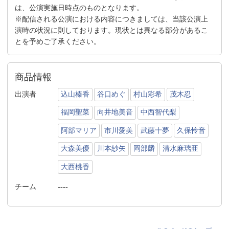
は、公演実施日時点のものとなります。
※配信される公演における内容につきましては、当該公演上
演時の状況に則しております。現状とは異なる部分があるこ
とを予めご了承ください。
商品情報
出演者
込山榛香
谷口めぐ
村山彩希
茂木忍
福岡聖菜
向井地美音
中西智代梨
阿部マリア
市川愛美
武藤十夢
久保怜音
大森美優
川本紗矢
岡部麟
清水麻璃亜
大西桃香
チーム
----