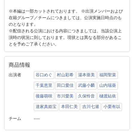
※本編は一部カットされております。 ※出演メンバーおよび
在籍グループ／チームにつきましては、公演実施日時点のも
のとなります。
※配信される公演における内容につきましては、当該公演上
演時の状況に則しております。現状とは異なる部分があるこ
とを予めご了承ください。
商品情報
出演者
谷口めぐ
村山彩希
湯本亜美
福岡聖菜
千葉恵里
田口愛佳
武藤小麟
山内瑞葵
後藤萌咲
市川愛美
久保怜音
樋渡結依
達家真姫宝
本田仁美
吉川七瀬
小栗有以
チーム
----