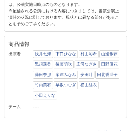
は、公演実施日時点のものとなります。
※配信される公演における内容につきましては、当該公演上
演時の状況に則しております。現状とは異なる部分があるこ
とを予めご了承ください。
商品情報
出演者
浅井七海
下口ひなな
村山彩希
山邊歩夢
黒須遥香
後藤萌咲
庄司なぎさ
田野優花
藤田奈那
峯岸みなみ
安田叶
田北香世子
竹内美宥
早坂つむぎ
横山結衣
小田えりな
チーム
----