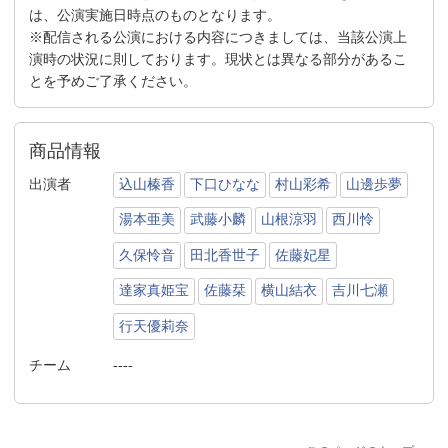
は、公演実施日時点のものとなります。
※配信される公演における内容につきましては、当該公演上
演時の状況に則しております。現状とは異なる部分があるこ
とを予めご了承ください。
商品情報
出演者
込山榛香
下口ひなな
村山彩希
山邊歩夢
湯本亜美
武藤小麟
山根涼羽
西川怜
久保怜音
田北香世子
佐藤妃星
達家真姫宝
佐藤栞
横山結衣
吉川七瀬
行天優莉奈
チーム
----