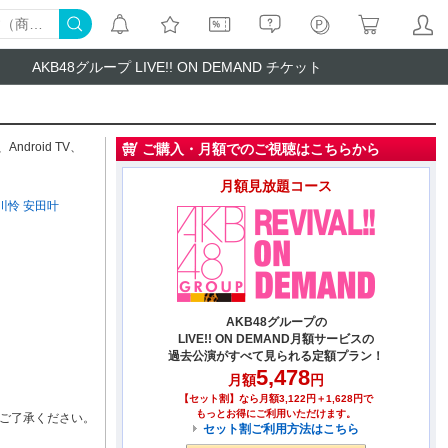
AKB48グループ LIVE!! ON DEMAND チケット
、
Android TV
、
ご購入・月額でのご視聴はこちらから
月額見放題コース
川怜
安田叶
AKB48グループの
LIVE!! ON DEMAND月額サービスの
過去公演がすべて見られる定額プラン！
5,478
月額
円
【セット割】なら月額3,122円＋1,628円で
もっとお得にご利用いただけます。
ご了承ください。
セット割ご利用方法はこちら