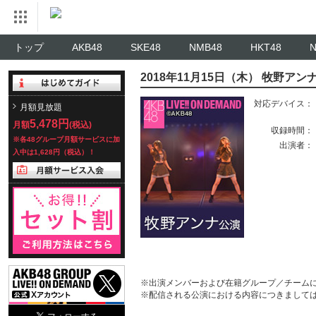
トップ
AKB48
SKE48
NMB48
HKT48
2018年11月15日（木） 牧野
対応デバイス：
月額見放題
5,478円
月額
(税込)
収録時間：
※各48グループ月額サービスに加
出演者：
入中は1,628円（税込）！
※出演メンバーおよび在籍グループ／チーム
※配信される公演における内容につきまして