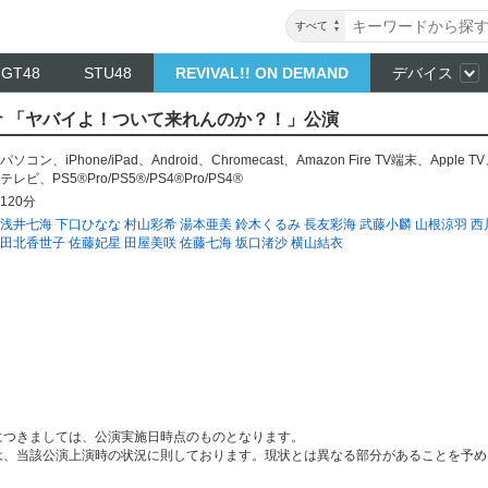
すべて
NGT48
STU48
REVIVAL!! ON DEMAND
デバイス
アンナ 「ヤバイよ！ついて来れんのか？！」公演
パソコン
、
iPhone/iPad
、
Android
、
Chromecast
、
Amazon Fire TV端末
、
Apple TV
テレビ
、
PS5®Pro/PS5®/PS4®Pro/PS4®
120分
浅井七海
下口ひなな
村山彩希
湯本亜美
鈴木くるみ
長友彩海
武藤小麟
山根涼羽
西
田北香世子
佐藤妃星
田屋美咲
佐藤七海
坂口渚沙
横山結衣
につきましては、公演実施日時点のものとなります。
は、当該公演上演時の状況に則しております。現状とは異なる部分があることを予め