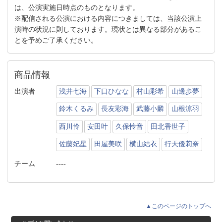
は、公演実施日時点のものとなります。
※配信される公演における内容につきましては、当該公演上
演時の状況に則しております。現状とは異なる部分があるこ
とを予めご了承ください。
商品情報
出演者
浅井七海
下口ひなな
村山彩希
山邊歩夢
鈴木くるみ
長友彩海
武藤小麟
山根涼羽
西川怜
安田叶
久保怜音
田北香世子
佐藤妃星
田屋美咲
横山結衣
行天優莉奈
チーム
----
▲このページのトップへ