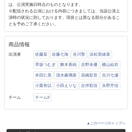
は、公演実施日時点のものとなります。
※配信される公演における内容につきましては、当該公演上
演時の状況に則しております。現状とは異なる部分があるこ
とを予めご了承ください。
商品情報
出演者
佐藤栞
佐藤七海
谷川聖
浜松里緒菜
早坂つむぎ
舞木香純
吉野未優
横山結衣
本田仁美
清水麻璃亜
高橋彩音
吉川七瀬
小栗有以
小田えりな
左伴彩佳
永野芹佳
チーム
チーム8
▲このページのトップへ