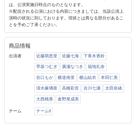
は、公演実施日時点のものとなります。
※配信される公演における内容につきましては、当該公演上
演時の状況に則しております。現状とは異なる部分があるこ
とを予めご了承ください。
商品情報
出演者
近藤萌恵里
佐藤七海
下青木香鈴
早坂つむぎ
廣瀬なつき
福地礼奈
谷口もか
横道侑里
横山結衣
本田仁美
清水麻璃亜
高橋彩音
吉川七瀬
太田奈緒
大西桃香
倉野尾成美
チーム
チーム8