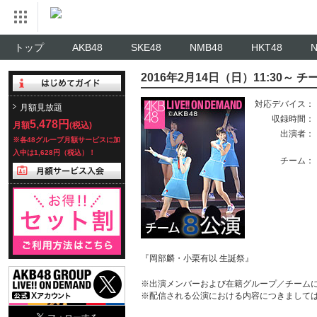
トップ
AKB48
SKE48
NMB48
HKT48
2016年2月14日（日）11:30～
対応デバイス：
月額見放題
収録時間：
5,478円
月額
(税込)
出演者：
※各48グループ月額サービスに加
入中は1,628円（税込）！
チーム：
『岡部麟・小栗有以 生誕祭』
※出演メンバーおよび在籍グループ／チーム
※配信される公演における内容につきまして