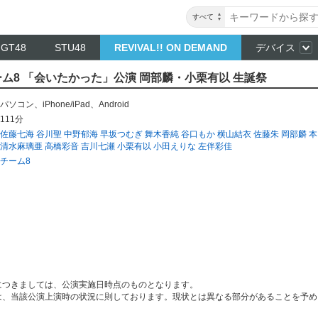
すべて
NGT48
STU48
REVIVAL!! ON DEMAND
デバイス
 チーム8 「会いたかった」公演 岡部麟・小栗有以 生誕祭
パソコン
、
iPhone/iPad
、
Android
111分
佐藤七海
谷川聖
中野郁海
早坂つむぎ
舞木香純
谷口もか
横山結衣
佐藤朱
岡部麟
本
清水麻璃亜
高橋彩音
吉川七瀬
小栗有以
小田えりな
左伴彩佳
チーム8
につきましては、公演実施日時点のものとなります。
は、当該公演上演時の状況に則しております。現状とは異なる部分があることを予め